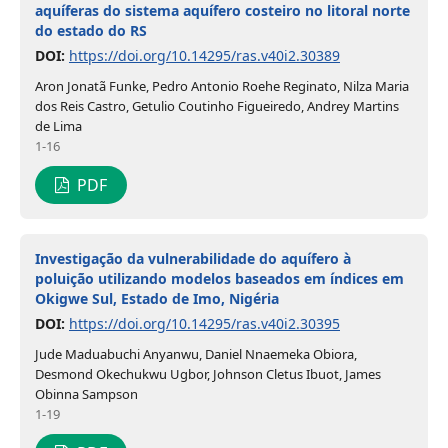
aquíferas do sistema aquífero costeiro no litoral norte
do estado do RS
DOI:
https://doi.org/10.14295/ras.v40i2.30389
Aron Jonatã Funke, Pedro Antonio Roehe Reginato, Nilza Maria
dos Reis Castro, Getulio Coutinho Figueiredo, Andrey Martins
de Lima
1-16
PDF
Investigação da vulnerabilidade do aquífero à
poluição utilizando modelos baseados em índices em
Okigwe Sul, Estado de Imo, Nigéria
DOI:
https://doi.org/10.14295/ras.v40i2.30395
Jude Maduabuchi Anyanwu, Daniel Nnaemeka Obiora,
Desmond Okechukwu Ugbor, Johnson Cletus Ibuot, James
Obinna Sampson
1-19